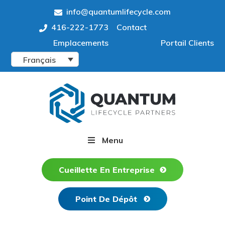
Skip
Skip
info@quantumlifecycle.com
to
to
416-222-1773
Contact
primary
main
Emplacements
Portail Clients
navigation
content
Français
Menu
Cueillette En Entreprise
Point De Dépôt