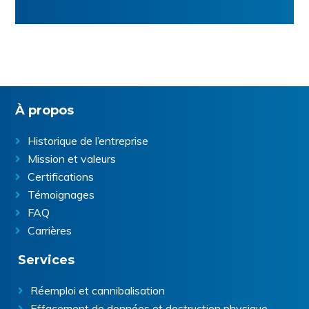
Footer
À propos
Historique de l’entreprise
Mission et valeurs
Certifications
Témoignages
FAQ
Carrières
Services
Réemploi et cannibalisation
Effacement de données et destruction physique